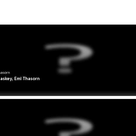
hasorn
Caskey, Emi Thasorn