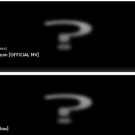
 MV]
rizon [OFFICIAL MV]
llow]