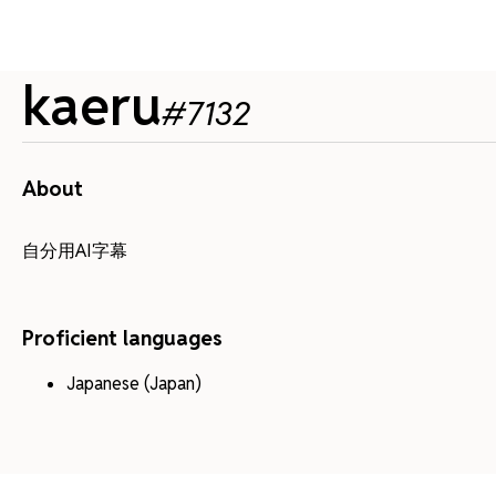
kaeru
#
7132
About
自分用AI字幕
Proficient languages
Japanese (Japan)