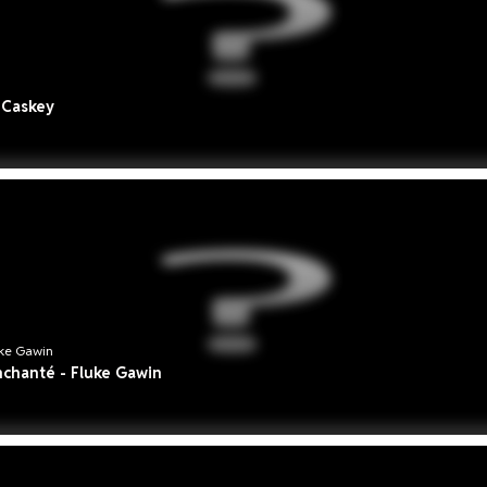
n Caskey
luke Gawin
 Enchanté - Fluke Gawin