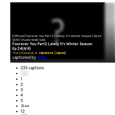
[Official] Fourever You Part 2 | Lately, It's Winter Season | Ep.24
(4/4) | Studio Wabi Sabi
Fourever You Part2 Lately It's Winter Season
Ep.24(4/4)
Thai (Thailand)
Japanese (Japan)
captioned by
NINI
233 captions
1
2
3
4
5
•••
12